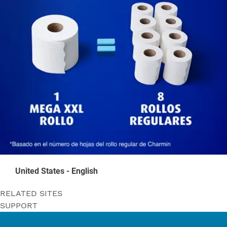
United States - English
RELATED SITES
SUPPORT
Bounty
Contact Us
Puffs