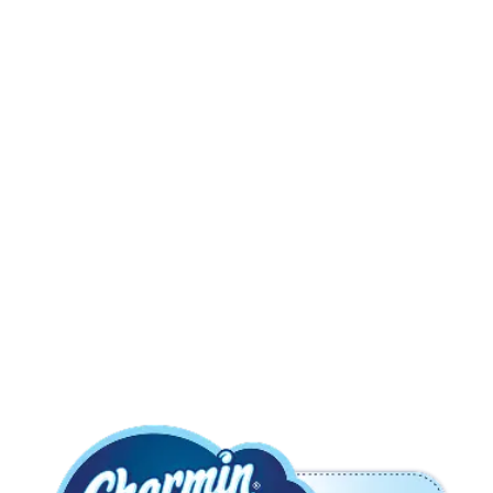
Perforación ondulada para cortarlo más fácil
Clog-safe and septic-safe
Roto-Rooter approved,
Click to see our
guarantee here
1 Charmin Mega XXL Rollo = 8 rollos regulares
Charmin