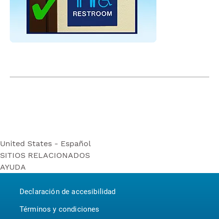
United States - Español
SITIOS RELACIONADOS
United States - Español
AYUDA
Bounty
United States - English
Contáctenos
Puffs
Canada - English
Declaración de accesibilidad
P&G BrandSaver
Canada - Français
Pampers
Términos y condiciones