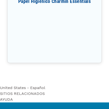
Papel Higiénico Charmin Essentials
United States - Español
SITIOS RELACIONADOS
United States - Español
AYUDA
Bounty
United States - English
Contáctenos
Puffs
Canada - English