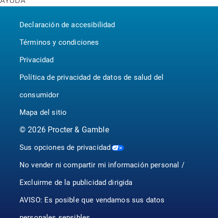
AYUDA
Bounty
United States - English
Contáctenos
Puffs
Canada - English
Declaración de accesibilidad
P&G BrandSaver
Canada - Français
Pampers
Términos y condiciones
Privacidad
Política de privacidad de datos de salud del
consumidor
Mapa del sitio
©
2026
Procter & Gamble
Sus opciones de privacidad
No vender ni compartir mi información personal /
Excluirme de la publicidad dirigida
AVISO: Es posible que vendamos sus datos
personales sensibles.