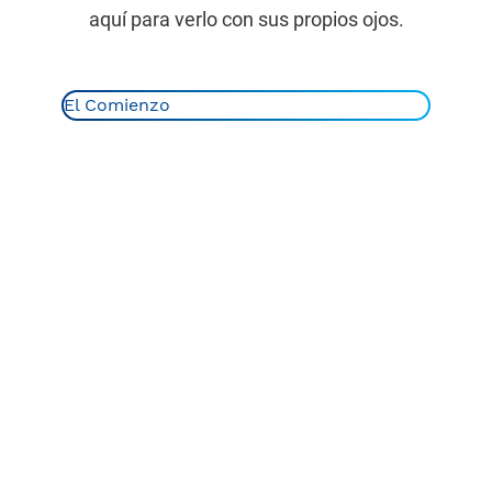
aquí para verlo con sus propios ojos.
El Comienzo
El Comienzo
1960-70s
1980-90s
1928
2000s
2010-15
Los últimos años
¿Alguna vez se ha preguntado de dónde viene el
nombre Charmin? Un empleado de la compañía
papelera Hoberg Paper Company, de Green Bay,
Wisconsin, se refirió en cierta ocasión al papel