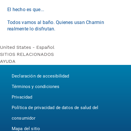
El hecho es que...
Todos vamos al baño. Quienes usan Charmin
realmente lo disfrutan.
United States - Español
SITIOS RELACIONADOS
United States - Español
AYUDA
Bounty
United States - English
Contáctenos
Puffs
Canada - English
Declaración de accesibilidad
P&G BrandSaver
Canada - Français
Pampers
Términos y condiciones
Privacidad
Política de privacidad de datos de salud del
consumidor
Mapa del sitio