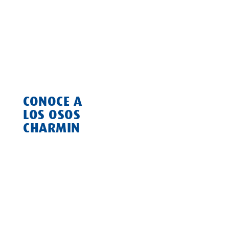
Procter & Gamble (P&G) no pudo resistirse a nuestra
suavidad; por eso oficializó el asunto y se convirtió en
nuestra empresa matriz.
CONOCE A
LOS OSOS
CHARMIN