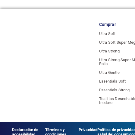
Comprar
Ultra Soft
Ultra Soft Super Meg
Ultra Strong
Ultra Strong Super 
Rollo
Ultra Gentle
Essentials Soft
Essentials Strong
Toallitas Desechable
Inodoro
Declaración de
Términos y
Privacidad
Política de privacida
accesibilidad
condiciones
salud del consumido