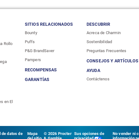
SITIOS RELACIONADOS
DESCUBRIR
Bounty
Acreca de Charmin
Puffs
Sostenibilidad
a Rollo
P&G BrandSaver
Preguntas Frecuentes
Pampers
CONSEJOS Y ARTÍCULOS
Mega
RECOMPENSAS
AYUDA
Contáctenos
GARANTÍAS
s en El
d de datos de
Mapa
©
2026
Procter
Sus opciones de
No vender ni 
r
del sitio
& Gamble
privacidad
información pe