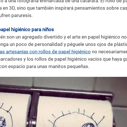
o a una fotografía enmarcada de una catarata. El rollo de p
a en 3D, sino que también inspirará pensamientos sobre ca
fren paruresis.
papel higiénico para niños
én son un agregado divertido y el arte en papel higiénico n
 tenga un poco de personalidad y péguele unos ojos de plásti
as artesanías con rollos de papel higiénico
no necesariamen
marcadores y los rollos de papel higiénico vacíos que haya
 con espacio para unas manitos pequeñas.