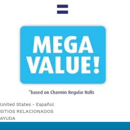
United States - Español
SITIOS RELACIONADOS
United States - Español
AYUDA
Bounty
United States - English
Contáctenos
Puffs
Canada - English