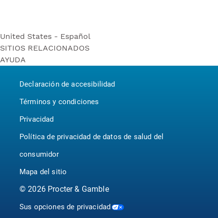
United States - Español
SITIOS RELACIONADOS
United States - Español
AYUDA
Bounty
United States - English
Contáctenos
Puffs
Canada - English
Declaración de accesibilidad
P&G BrandSaver
Canada - Français
Pampers
Términos y condiciones
Privacidad
Política de privacidad de datos de salud del
consumidor
Mapa del sitio
©
2026
Procter & Gamble
Sus opciones de privacidad