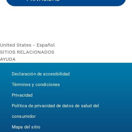
United States - Español
SITIOS RELACIONADOS
United States - Español
AYUDA
Bounty
United States - English
Contáctenos
Puffs
Canada - English
Declaración de accesibilidad
P&G BrandSaver
Canada - Français
Pampers
Términos y condiciones
Privacidad
Política de privacidad de datos de salud del
consumidor
Mapa del sitio