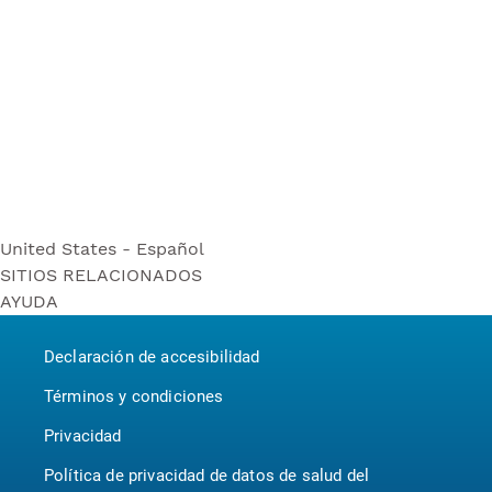
United States - Español
SITIOS RELACIONADOS
United States - Español
AYUDA
Bounty
United States - English
Contáctenos
Puffs
Canada - English
Declaración de accesibilidad
P&G BrandSaver
Canada - Français
Pampers
Términos y condiciones
Privacidad
Política de privacidad de datos de salud del