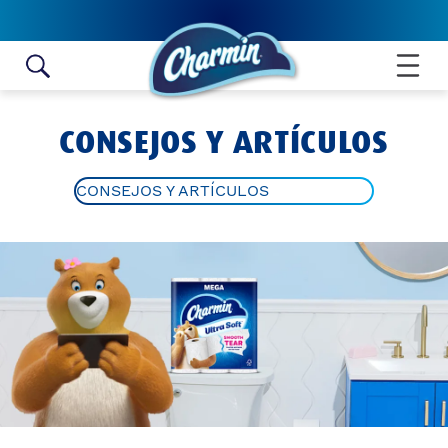
Skip to content
CONSEJOS Y ARTÍCULOS
CONSEJOS Y ARTÍCULOS
ALL ARTICLES
TOILET PAPER ROLL CRAFTS
BATHROOM HYGIENE TIPS
POTTY TRAINING
BATHROOM IDEAS AND TIPS