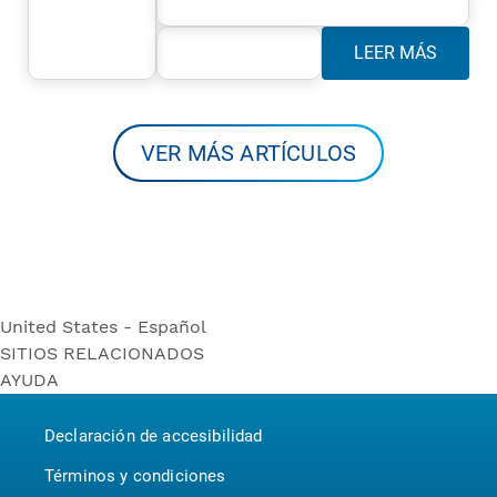
LEER MÁS
VER MÁS ARTÍCULOS
United States - Español
SITIOS RELACIONADOS
United States - Español
AYUDA
Bounty
United States - English
Contáctenos
Puffs
Canada - English
Declaración de accesibilidad
P&G BrandSaver
Canada - Français
Pampers
Términos y condiciones