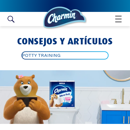
Skip to content
CONSEJOS Y ARTÍCULOS
POTTY TRAINING
ALL ARTICLES
TOILET PAPER ROLL CRAFTS
BATHROOM HYGIENE TIPS
POTTY TRAINING
BATHROOM IDEAS AND TIPS