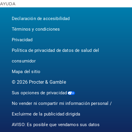
AYUDA
Bounty
United States - English
Contáctenos
Puffs
Canada - English
Declaración de accesibilidad
P&G BrandSaver
Canada - Français
Pampers
Términos y condiciones
Privacidad
Política de privacidad de datos de salud del
consumidor
Mapa del sitio
©
2026
Procter & Gamble
Sus opciones de privacidad
No vender ni compartir mi información personal /
Excluirme de la publicidad dirigida
AVISO: Es posible que vendamos sus datos